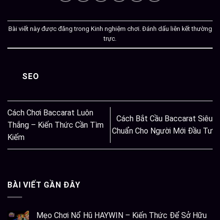
Bài viết này được đăng trong
Kinh nghiệm chơi
. Đánh dấu
liên kết thường
trực
.
SEO
Cách Chơi Baccarat Luôn
Cách Bắt Cầu Baccarat Siêu
Thắng – Kiến Thức Cần Tìm
Chuẩn Cho Người Mới Đầu Tư
Kiếm
BÀI VIẾT GẦN ĐÂY
Mẹo Chơi Nổ Hũ HAYWIN – Kiến Thức Để Sở Hữu