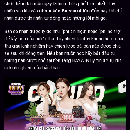
chơi thắng lớn mỗi ngày là hình thức phổ biến nhất. Tuy
nhiên sau khi vào
nhóm kéo Baccarat lừa đảo
này thì chỉ
nhận được tin nhắn tự động hoặc những lời mời gọi.
Bạn sẽ nhận được lý do như “phí tín hiệu” hoặc “phí hỗ trợ”
để lấy tiền của cược thủ. Tuy nhiên tại đây không hề có cao
thủ giàu kinh nghiệm hay chiến lược bài bản nào được chia
sẻ sau khi đóng tiền. Nếu bạn muốn học hãy bắt đầu từ
những bàn cược nhỏ tại nền tảng HAYWIN uy tín để tự rút
ra kinh nghiệm của bản thân.