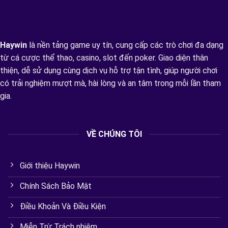
Haywin
là nền tảng game uy tín, cung cấp các trò chơi đa dạng
từ cá cược thể thao, casino, slot đến poker. Giao diện thân
thiện, dễ sử dụng cùng dịch vụ hỗ trợ tận tình, giúp người chơi
có trải nghiệm mượt mà, hài lòng và an tâm trong mỗi lần tham
gia.
VỀ CHÚNG TÔI
Giới thiệu Haywin
Chính Sách Bảo Mật
Điều Khoản Và Điều Kiện
Miễn Trừ Trách nhiệm