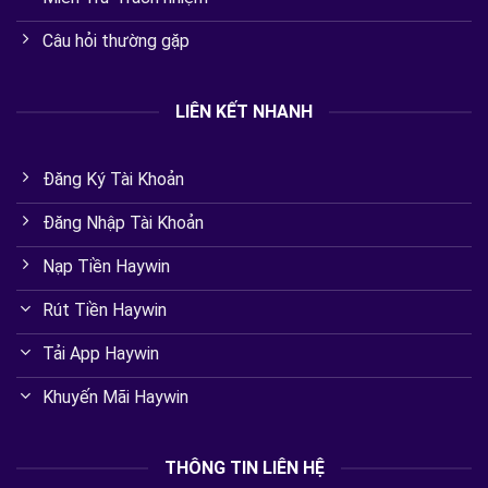
Câu hỏi thường gặp
LIÊN KẾT NHANH
Đăng Ký Tài Khoản
Đăng Nhập Tài Khoản
Nạp Tiền Haywin
Rút Tiền Haywin
Tải App Haywin
Khuyến Mãi Haywin
THÔNG TIN LIÊN HỆ