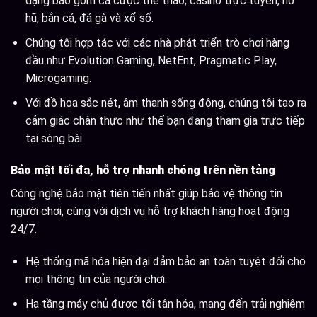
dạng bao gồm cá cược thể thao, casino trực tuyến, nổ
hũ, bắn cá, đá gà và xổ số.
Chúng tôi hợp tác với các nhà phát triển trò chơi hàng
đầu như Evolution Gaming, NetEnt, Pragmatic Play,
Microgaming.
Với đồ họa sắc nét, âm thanh sống động, chúng tôi tạo ra
cảm giác chân thực như thể bạn đang tham gia trực tiếp
tại sòng bài.
Bảo mật tối đa, hỗ trợ nhanh chóng trên nền tảng
Công nghệ bảo mật tiên tiến nhất giúp bảo vệ thông tin
người chơi, cùng với dịch vụ hỗ trợ khách hàng hoạt động
24/7.
Hệ thống mã hóa hiện đại đảm bảo an toàn tuyệt đối cho
mọi thông tin của người chơi.
Hạ tầng máy chủ được tối tân hóa, mang đến trải nghiệm