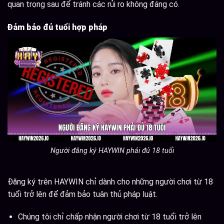
quan trọng sau để tránh các rủi ro không đáng có.
Đảm bảo đủ tuổi hợp pháp
Người đăng ký HAYWIN phải đủ 18 tuổi
Đăng ký trên HAYWIN chỉ dành cho những người chơi từ 18
tuổi trở lên để đảm bảo tuân thủ pháp luật.
Chúng tôi chỉ chấp nhận người chơi từ 18 tuổi trở lên