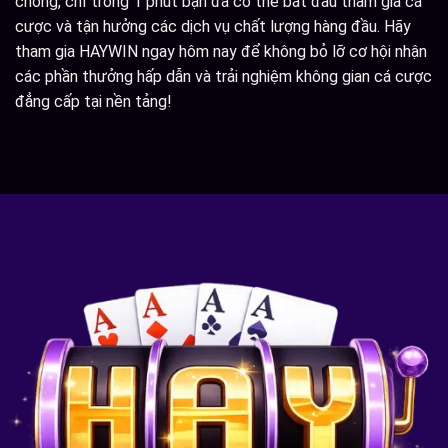
chóng, chỉ trong 1 phút bạn đã có thể bắt đầu tham gia cá
cược và tận hưởng các dịch vụ chất lượng hàng đầu. Hãy
tham gia
HAYWIN
ngay hôm nay để không bỏ lỡ cơ hội nhận
các phần thưởng hấp dẫn và trải nghiệm không gian cá cược
đẳng cấp tại nền tảng!