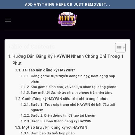
Bỏ
ADD ANYTHING HERE OR JUST REMOVE IT...
qua
nội
dung
Table of Contents
Hướng Dẫn Đăng Ký HAYWIN Nhanh Chóng Chỉ Trong 1
Phút
Tại sao nên đăng ký HAYWIN?
Cổng game trực tuyến đáng tin cậy, hoạt động hợp
pháp
Kho game đỉnh cao, vô vàn lựa chọn tại cổng game
Bảo mật tối đa, hỗ trợ nhanh chóng trên nền tảng
Cách đăng ký HAYWIN siêu tốc chỉ trong 1 phút
Bước 1: Truy cập trang chủ HAYWIN để bắt đầu trải
nghiệm
Bước 2: Điền thông tin để tạo tài khoản
Bước 3: Hoàn thành đăng ký HAYWIN
Một số lưu ý khi đăng ký với HAYWIN
Đảm bảo đủ tuổi hợp pháp